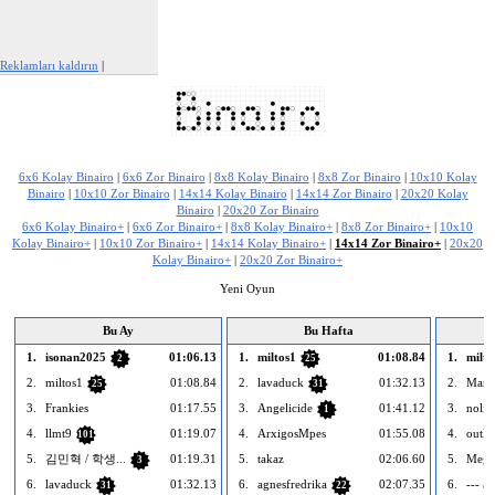
Reklamları kaldırın
|
Bu reklamı şikayet et
6x6 Kolay Binairo
|
6x6 Zor Binairo
|
8x8 Kolay Binairo
|
8x8 Zor Binairo
|
10x10 Kolay
Binairo
|
10x10 Zor Binairo
|
14x14 Kolay Binairo
|
14x14 Zor Binairo
|
20x20 Kolay
Binairo
|
20x20 Zor Binairo
6x6 Kolay Binairo+
|
6x6 Zor Binairo+
|
8x8 Kolay Binairo+
|
8x8 Zor Binairo+
|
10x10
Kolay Binairo+
|
10x10 Zor Binairo+
|
14x14 Kolay Binairo+
|
14x14 Zor Binairo+
|
20x20
Kolay Binairo+
|
20x20 Zor Binairo+
Yeni Oyun
Bu Ay
Bu Hafta
1.
isonan2025
01:06.13
1.
miltos1
01:08.84
1.
milto
2
25
2.
miltos1
01:08.84
2.
lavaduck
01:32.13
2.
Marw
25
31
3.
Frankies
01:17.55
3.
Angelicide
01:41.12
3.
noliai
1
4.
llmt9
01:19.07
4.
ArxigosMpes
01:55.08
4.
outlie
101
5.
­김민혁 / 학생...
01:19.31
5.
takaz
02:06.60
5.
Megz
3
6.
lavaduck
01:32.13
6.
agnesfredrika
02:07.35
6.
--- bo
31
22