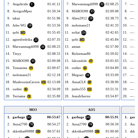
7.
Angelicide
01:41.12
7.
Marwanmagdi998
02:08.25
7.
--- bo
1
32
8.
ArxigosMpes
01:50.34
8.
MAROO98
02:09.08
8.
--- bo
33
9.
takaz
01:51.96
9.
Alien2912
02:38.73
9.
--- bo
29
10.
Jules WG
01:53.56
10.
melomane21
02:41.33
10.
--- bo
59
11.
qobi
01:55.45
11.
noliai
02:42.65
11.
--- bo
240
231
12.
agnesfredrika
02:07.35
12.
qobi
02:45.84
12.
--- bo
22
240
13.
Marwanmagdi998
02:08.25
13.
amian
02:57.00
13.
--- bo
32
14.
Tinyy
02:08.55
14.
Rickieman86
02:59.02
14.
--- bo
15.
MAROO98
02:09.08
15.
falcondole
03:01.63
15.
--- bo
33
46
16.
Tomanista
02:09.67
16.
outlier
03:04.89
16.
--- bo
66
19
17.
melomane21
02:12.18
17.
Megzarr
03:33.09
17.
--- bo
31
18.
MushroomsCavern
02:13.68
18.
AnnaCL8
03:38.90
18.
--- bo
118
37
19.
outlier
02:34.09
19.
jimbo555
03:51.31
19.
--- bo
19
111
20.
Terriama
02:35.80
20.
JesusIsSavior
03:54.87
20.
--- bo
61
MO3
AO5
1.
garbage
00:53.67
1.
garbage
00:55.91
1.
garb
245
245
2.
Anza2700
00:54.27
2.
Anza2700
00:56.59
2.
Anza
70
70
3.
skkrtthat#0988
00:57.61
3.
skkrtthat#0988
01:00.60
3.
skkrt
123
123