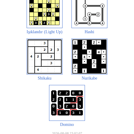
Işıklandır (Light Up)
Hashi
Shikaku
Nurikabe
Domino
2026-08-08 23:02:07