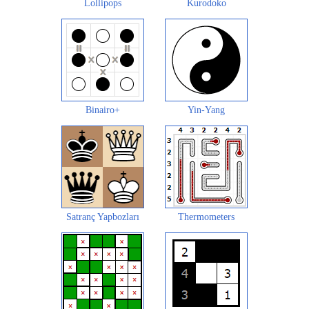
Lollipops
Kurodoko
Binairo+
Yin-Yang
Satranç Yapbozları
Thermometers