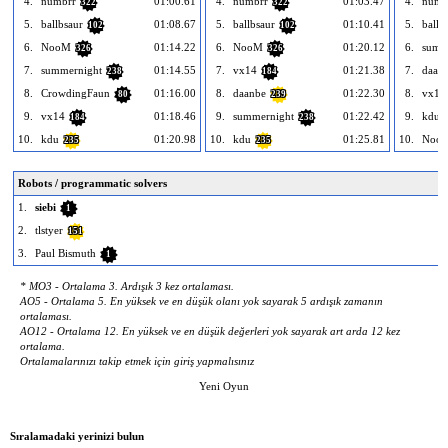
4.
numbrr
01:00.61
4.
numbrr
01:03.47
4.
numb
322
322
5.
ballbsaur
01:08.67
5.
ballbsaur
01:10.41
5.
ballb
102
102
6.
NooM
01:14.22
6.
NooM
01:20.12
6.
summ
326
326
7.
summernight
01:14.55
7.
vx14
01:21.38
7.
daan
238
184
8.
CrowdingFaun
01:16.00
8.
daanbe
01:22.30
8.
vx14
80
239
9.
vx14
01:18.46
9.
summernight
01:22.42
9.
kdu
184
238
10.
kdu
01:20.98
10.
kdu
01:25.81
10.
Noo
235
235
Robots / programmatic solvers
1.
siebi
1
2.
tlstyer
151
3.
Paul Bismuth
1
* MO3 - Ortalama 3. Ardışık 3 kez ortalaması.
AO5 - Ortalama 5. En yüksek ve en düşük olanı yok sayarak 5 ardışık zamanın
ortalaması.
AO12 - Ortalama 12. En yüksek ve en düşük değerleri yok sayarak art arda 12 kez
ortalama.
Ortalamalarınızı takip etmek için giriş yapmalısınız
Yeni Oyun
Sıralamadaki yerinizi bulun