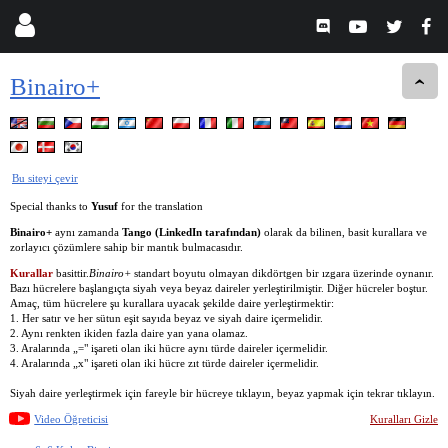
Binairo+
Bu siteyi çevir
Special thanks to
Yusuf
for the translation
Binairo+
aynı zamanda
Tango (LinkedIn tarafından)
olarak da bilinen, basit kurallara ve
zorlayıcı çözümlere sahip bir mantık bulmacasıdır.
Kurallar
basittir.
Binairo+
standart boyutu olmayan dikdörtgen bir ızgara üzerinde oynanır.
Bazı hücrelere başlangıçta siyah veya beyaz daireler yerleştirilmiştir. Diğer hücreler boştur.
Amaç, tüm hücrelere şu kurallara uyacak şekilde daire yerleştirmektir:
1. Her satır ve her sütun eşit sayıda beyaz ve siyah daire içermelidir.
2. Aynı renkten ikiden fazla daire yan yana olamaz.
3. Aralarında „=" işareti olan iki hücre aynı türde daireler içermelidir.
4. Aralarında „x" işareti olan iki hücre zıt türde daireler içermelidir.
Siyah daire yerleştirmek için fareyle bir hücreye tıklayın, beyaz yapmak için tekrar tıklayın.
Video Öğreticisi
Kuralları Gizle