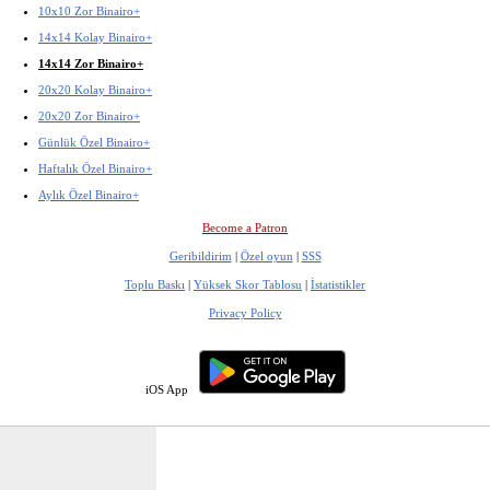
10x10 Zor Binairo+
14x14 Kolay Binairo+
14x14 Zor Binairo+
20x20 Kolay Binairo+
20x20 Zor Binairo+
Günlük Özel Binairo+
Haftalık Özel Binairo+
Aylık Özel Binairo+
Become a Patron
Geribildirim
|
Özel oyun
|
SSS
Toplu Baskı
|
Yüksek Skor Tablosu
|
İstatistikler
Privacy Policy
iOS App