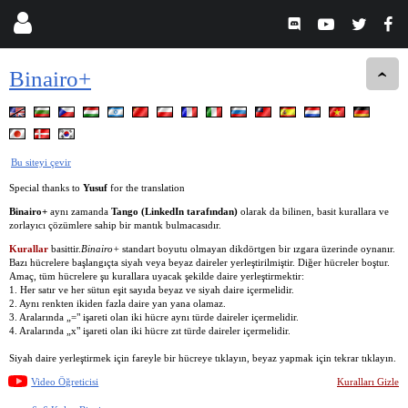
Binairo+
Bu siteyi çevir
Special thanks to
Yusuf
for the translation
Binairo+
aynı zamanda
Tango (LinkedIn tarafından)
olarak da bilinen, basit kurallara ve
zorlayıcı çözümlere sahip bir mantık bulmacasıdır.
Kurallar
basittir.
Binairo+
standart boyutu olmayan dikdörtgen bir ızgara üzerinde oynanır.
Bazı hücrelere başlangıçta siyah veya beyaz daireler yerleştirilmiştir. Diğer hücreler boştur.
Amaç, tüm hücrelere şu kurallara uyacak şekilde daire yerleştirmektir:
1. Her satır ve her sütun eşit sayıda beyaz ve siyah daire içermelidir.
2. Aynı renkten ikiden fazla daire yan yana olamaz.
3. Aralarında „=" işareti olan iki hücre aynı türde daireler içermelidir.
4. Aralarında „x" işareti olan iki hücre zıt türde daireler içermelidir.
Siyah daire yerleştirmek için fareyle bir hücreye tıklayın, beyaz yapmak için tekrar tıklayın.
Video Öğreticisi
Kuralları Gizle