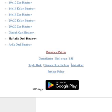
10x10 Zor Binairo+
14x14 Kolay Binairo+
14x14 Zor Binairo+
20x20 Kolay Binairo+
20x20 Zor Binairo+
Günlük Özel Binairo+
Haftalık Özel Binairo+
Aylık Özel Binairo+
Become a Patron
Geribildirim
|
Özel oyun
|
SSS
Toplu Baskı
|
Yüksek Skor Tablosu
|
İstatistikler
Privacy Policy
iOS App