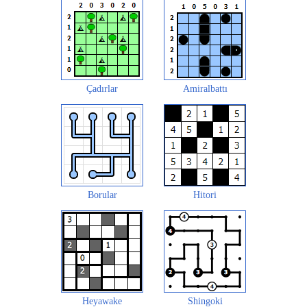
Çadırlar
Amiralbattı
Borular
Hitori
Heyawake
Shingoki