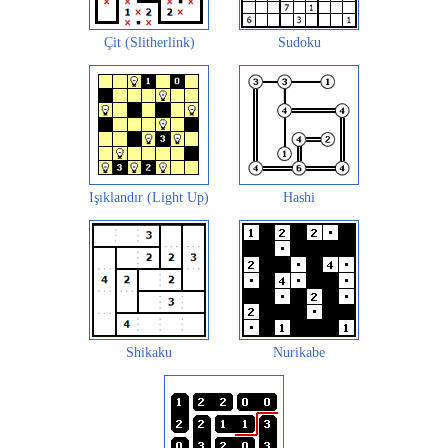
Çit (Slitherlink)
Sudoku
Işıklandır (Light Up)
Hashi
Shikaku
Nurikabe