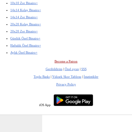
10x10 Zor Binairo+
14x14 Kolay Binairo+
14x14 Zor Binairo+
20x20 Kolay Binairo+
20x20 Zor Binairo+
Günlük Özel Binairo+
Haftalık Özel Binairo+
Aylık Özel Binairo+
Become a Patron
Geribildirim
|
Özel oyun
|
SSS
Toplu Baskı
|
Yüksek Skor Tablosu
|
İstatistikler
Privacy Policy
iOS App