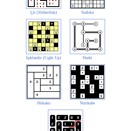
Çit (Slitherlink)
Sudoku
Işıklandır (Light Up)
Hashi
Shikaku
Nurikabe