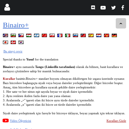
Binairo+
Bu siteyi çevir
Special thanks to
Yusuf
for the translation
Binairo+
aynı zamanda
Tango (LinkedIn tarafından)
olarak da bilinen, basit kurallara ve
zorlayıcı çözümlere sahip bir mantık bulmacasıdır.
Kurallar
basittir.
Binairo+
standart boyutu olmayan dikdörtgen bir ızgara üzerinde oynanır.
Bazı hücrelere başlangıçta siyah veya beyaz daireler yerleştirilmiştir. Diğer hücreler boştur.
Amaç, tüm hücrelere şu kurallara uyacak şekilde daire yerleştirmektir:
1. Her satır ve her sütun eşit sayıda beyaz ve siyah daire içermelidir.
2. Aynı renkten ikiden fazla daire yan yana olamaz.
3. Aralarında „=" işareti olan iki hücre aynı türde daireler içermelidir.
4. Aralarında „x" işareti olan iki hücre zıt türde daireler içermelidir.
Siyah daire yerleştirmek için fareyle bir hücreye tıklayın, beyaz yapmak için tekrar tıklayın.
Video Öğreticisi
Kuralları Gizle