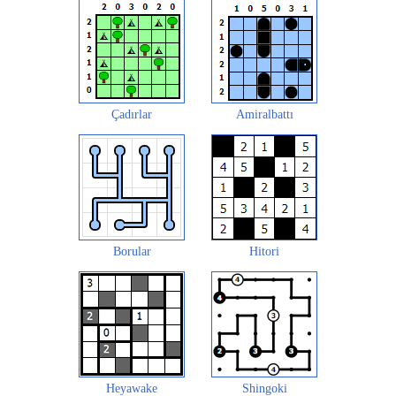
Çadırlar
Amiralbattı
Borular
Hitori
Heyawake
Shingoki