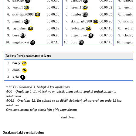
4.
garbage
00:05.76
4.
garbage
00:06.03
4.
garbage
245
245
5.
jeremi1
00:06.28
5.
jeremi1
00:06.62
5.
jeremi1
200
200
6.
skkrtthat#0988
00:06.50
6.
numbrr
00:06.83
6.
numbrr
123
322
7.
numbrr
00:06.53
7.
skkrtthat#0988
00:06.96
7.
skkrttha
322
123
8.
jaybrainer
00:06.89
8.
jaybrainer
00:07.15
8.
jaybrain
275
275
9.
boru
00:06.93
9.
ungebrowst
00:07.38
9.
clock
131
48
1
10.
ungebrowst
00:07.15
10.
boru
00:07.45
10.
ungebro
48
131
Robots / programmatic solvers
1.
baely
46
1.
dbut2
42
3.
siebi
1
* MO3 - Ortalama 3. Ardışık 3 kez ortalaması.
AO5 - Ortalama 5. En yüksek ve en düşük olanı yok sayarak 5 ardışık zamanın
ortalaması.
AO12 - Ortalama 12. En yüksek ve en düşük değerleri yok sayarak art arda 12 kez
ortalama.
Ortalamalarınızı takip etmek için giriş yapmalısınız
Yeni Oyun
Sıralamadaki yerinizi bulun