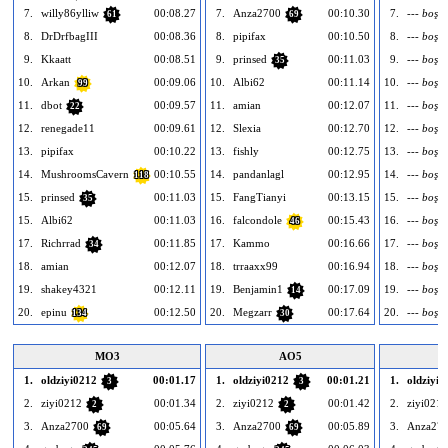
7.
willy86ylliw
00:08.27
7.
Anza2700
00:10.30
7.
--- boş -
61
69
8.
DrDrfbagIII
00:08.36
8.
pipifax
00:10.50
8.
--- boş -
9.
Kkaatt
00:08.51
9.
prinsed
00:11.03
9.
--- boş -
35
10.
Arkan
00:09.06
10.
Albi62
00:11.14
10.
--- boş -
99
11.
dbot
00:09.57
11.
amian
00:12.07
11.
--- boş -
22
12.
renegade11
00:09.61
12.
Slexia
00:12.70
12.
--- boş -
13.
pipifax
00:10.22
13.
fishly
00:12.75
13.
--- boş -
14.
MushroomsCavern
00:10.55
14.
pandanlagl
00:12.95
14.
--- boş -
118
15.
prinsed
00:11.03
15.
FangTianyi
00:13.15
15.
--- boş -
35
15.
Albi62
00:11.03
16.
falcondole
00:15.43
16.
--- boş -
46
17.
Richrrad
00:11.85
17.
Kammo
00:16.66
17.
--- boş -
34
18.
amian
00:12.07
18.
trraaxx99
00:16.94
18.
--- boş -
19.
shakey4321
00:12.11
19.
Benjamin1
00:17.09
19.
--- boş -
14
20.
epinu
00:12.50
20.
Megzarr
00:17.64
20.
--- boş -
134
30
MO3
AO5
1.
oldziyi0212
00:01.17
1.
oldziyi0212
00:01.21
1.
oldziyi0
3
3
2.
ziyi0212
00:01.34
2.
ziyi0212
00:01.42
2.
ziyi0212
2
2
3.
Anza2700
00:05.64
3.
Anza2700
00:05.89
3.
Anza27
69
69