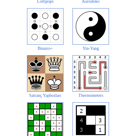
Lollipops
Kurodoko
Binairo+
Yin-Yang
Satranç Yapbozları
Thermometers