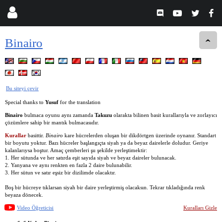
Binairo
Bu siteyi çevir
Special thanks to
Yusuf
for the translation
Binairo
bulmaca oyunu aynı zamanda
Takuzu
olarakta bilinen basit kurallarıyla ve zorlayıcı
çözümlere sahip bir mantık bulmacasıdır.
Kurallar
basittir.
Binairo
kare hücrelerden oluşan bir dikdörtgen üzerinde oynanır. Standart
bir boyutu yoktur. Bazı hücreler başlangıçta siyah ya da beyaz dairelerle doludur. Geriye
kalanlarıysa boştur. Amaç çemberleri şu şekilde yerleştimektir:
1. Her sütunda ve her satırda eşit sayıda siyah ve beyaz daireler bulunacak.
2. Yanyana ve aynı renkten en fazla 2 daire bulunabilir.
3. Her sütun ve satır eşsiz bir dizilimde olacaktır.
Boş bir hücreye tıklarsan siyah bir daire yerleştirmiş olacaksın. Tekrar tıkladığında renk
beyaza dönecek.
Video Öğreticisi
Kuralları Gizle