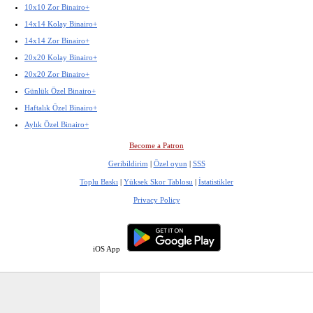
10x10 Zor Binairo+
14x14 Kolay Binairo+
14x14 Zor Binairo+
20x20 Kolay Binairo+
20x20 Zor Binairo+
Günlük Özel Binairo+
Haftalık Özel Binairo+
Aylık Özel Binairo+
Become a Patron
Geribildirim
|
Özel oyun
|
SSS
Toplu Baskı
|
Yüksek Skor Tablosu
|
İstatistikler
Privacy Policy
iOS App