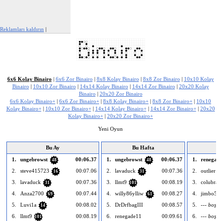
Reklamları kaldırın
|
Bu reklamı şikayet et
6x6 Kolay Binairo
|
6x6 Zor Binairo
|
8x8 Kolay Binairo
|
8x8 Zor Binairo
|
10x10 Kolay
Binairo
|
10x10 Zor Binairo
|
14x14 Kolay Binairo
|
14x14 Zor Binairo
|
20x20 Kolay
Binairo
|
20x20 Zor Binairo
6x6 Kolay Binairo+
|
6x6 Zor Binairo+
|
8x8 Kolay Binairo+
|
8x8 Zor Binairo+
|
10x10
Kolay Binairo+
|
10x10 Zor Binairo+
|
14x14 Kolay Binairo+
|
14x14 Zor Binairo+
|
20x20
Kolay Binairo+
|
20x20 Zor Binairo+
Yeni Oyun
Bu Ay
Bu Hafta
1.
ungebrowst
00:06.37
1.
ungebrowst
00:06.37
1.
renegad
48
48
2.
steve415723
00:07.06
2.
lavaduck
00:07.36
2.
outlier
16
31
3.
lavaduck
00:07.36
3.
llmt9
00:08.19
3.
colubra
31
101
4.
Anza2700
00:07.44
4.
willy86ylliw
00:08.27
4.
jimbo55
69
61
5.
Luvi1a
00:08.02
5.
DrDrfbagIII
00:08.57
5.
--- boş -
14
6.
llmt9
00:08.19
6.
renegade11
00:09.61
6.
--- boş -
101