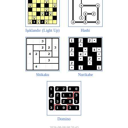
Işıklandır (Light Up)
Hashi
Shikaku
Nurikabe
Domino
2026-08-08 08:20:43