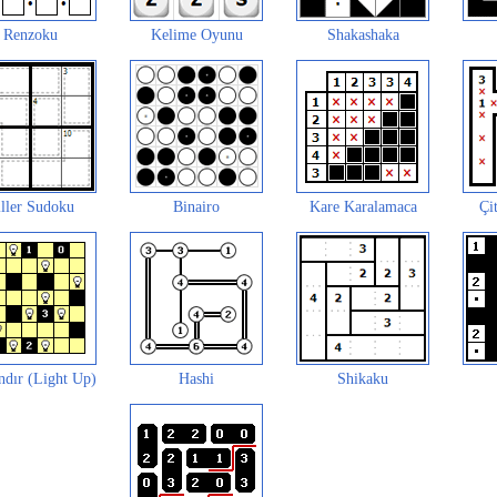
Renzoku
Kelime Oyunu
Shakashaka
ller Sudoku
Binairo
Kare Karalamaca
Çit
andır (Light Up)
Hashi
Shikaku