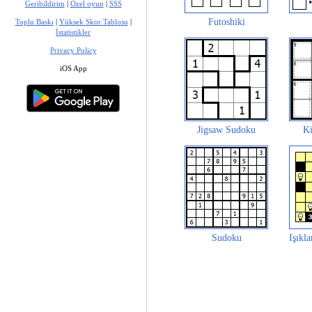
Geribildirim
|
Özel oyun
|
SSS
Futoshiki
Toplu Baskı
|
Yüksek Skor Tablosu
|
İstatistikler
Privacy Policy
iOS App
Jigsaw Sudoku
Ki
Sudoku
Işıkl