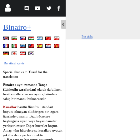
Binairo+
Pin Ads
Bu siteyi çevir
Special thanks to
Yusuf
for the
translation
Binairo+
aynı zamanda
Tango
(LinkedIn tarafından)
olarak da bilinen,
basit kurallara ve zorlayıcı çözümlere
sahip bir mantık bulmacasıdır.
Kurallar
basittir.
Binairo+
standart
boyutu olmayan dikdörtgen bir ızgara
üzerinde oynanır. Bazı hücrelere
başlangıçta siyah veya beyaz daireler
yerleştirilmiştir. Diğer hücreler boştur.
Amaç, tüm hücrelere şu kurallara uyacak
şekilde daire yerleştirmektir:
1. Her satır ve her sütun eşit sayıda