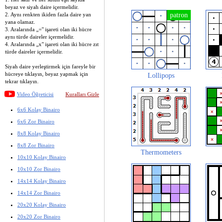
beyaz ve siyah daire içermelidir.
2. Aynı renkten ikiden fazla daire yan
yana olamaz.
3. Aralarında „=" işareti olan iki hücre
aynı türde daireler içermelidir.
4. Aralarında „x" işareti olan iki hücre zıt
türde daireler içermelidir.
Siyah daire yerleştirmek için fareyle bir
hücreye tıklayın, beyaz yapmak için
Lollipops
tekrar tıklayın.
Video Öğreticisi
Kuralları Gizle
6x6 Kolay Binairo
6x6 Zor Binairo
8x8 Kolay Binairo
8x8 Zor Binairo
Thermometers
10x10 Kolay Binairo
10x10 Zor Binairo
14x14 Kolay Binairo
14x14 Zor Binairo
20x20 Kolay Binairo
20x20 Zor Binairo