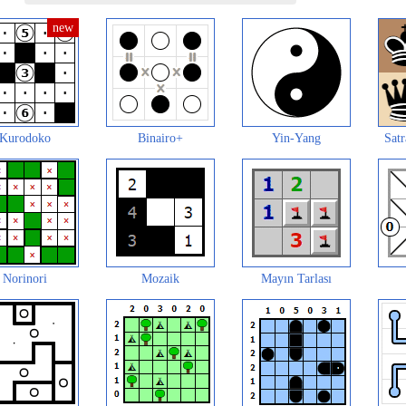
Kurodoko
Binairo+
Yin-Yang
Satr
Norinori
Mozaik
Mayın Tarlası