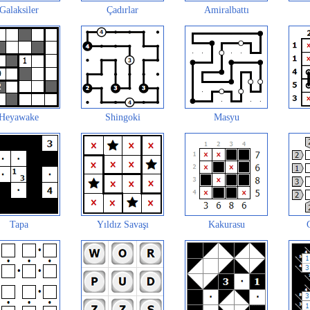
Galaksiler
Çadırlar
Amiralbattı
Heyawake
Shingoki
Masyu
Tapa
Yıldız Savaşı
Kakurasu